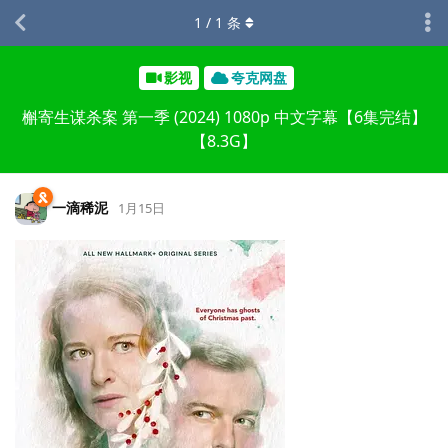
1
/
1
条
影视
夸克网盘
槲寄生谋杀案 第一季 (2024) 1080p 中文字幕【6集完结】
【8.3G】
一滴稀泥
1月15日