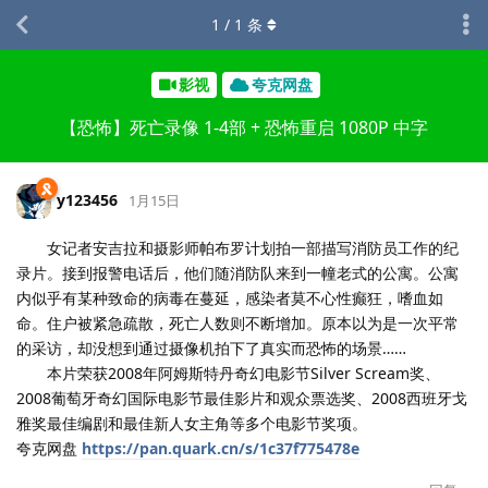
1
/
1
条
影视
夸克网盘
【恐怖】死亡录像 1-4部 + 恐怖重启 1080P 中字
y123456
1月15日
女记者安吉拉和摄影师帕布罗计划拍一部描写消防员工作的纪
录片。接到报警电话后，他们随消防队来到一幢老式的公寓。公寓
内似乎有某种致命的病毒在蔓延，感染者莫不心性癫狂，嗜血如
命。住户被紧急疏散，死亡人数则不断增加。原本以为是一次平常
的采访，却没想到通过摄像机拍下了真实而恐怖的场景……
本片荣获2008年阿姆斯特丹奇幻电影节Silver Scream奖、
2008葡萄牙奇幻国际电影节最佳影片和观众票选奖、2008西班牙戈
雅奖最佳编剧和最佳新人女主角等多个电影节奖项。
夸克网盘
https://pan.quark.cn/s/1c37f775478e