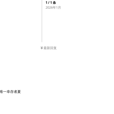
1
/
1
条
2026年1月
最新回复
唯一幸存者夏