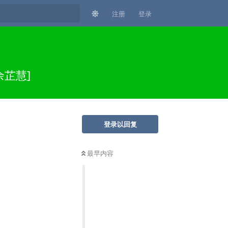
注册
登录
余芷慧]
登录以回复
最早内容