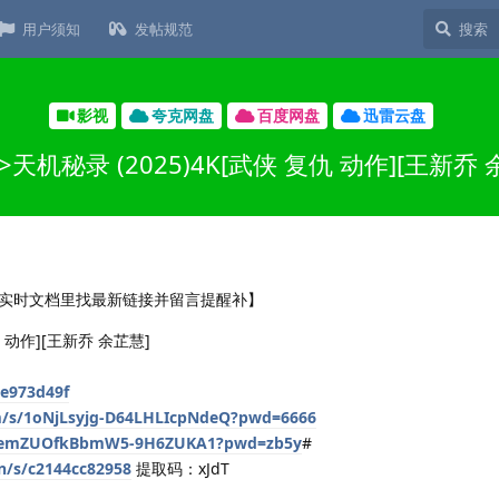
用户须知
发帖规范
影视
夸克网盘
百度网盘
迅雷云盘
>天机秘录 (2025)4K[武侠 复仇 动作][王新乔 
实时文档里找最新链接并留言提醒补】
仇 动作][王新乔 余芷慧]
6e973d49f
om/s/1oNjLsyjg-D64LHLIcpNdeQ?pwd=6666
hz9emZUOfkBbmW5-9H6ZUKA1?pwd=zb5y
#
cn/s/c2144cc82958
提取码：xJdT