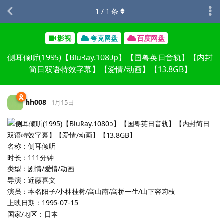
1
/
1
条
影视
夸克网盘
百度网盘
侧耳倾听(1995)【BluRay.1080p】【国粤英日音轨】【内封
简日双语特效字幕】【爱情/动画】【13.8GB】
hh008
1月15日
名称：侧耳倾听
时长：111分钟
类型：剧情/爱情/动画
导演：近藤喜文
演员：本名阳子/小林桂树/高山南/高桥一生/山下容莉枝
上映日期：1995-07-15
国家/地区：日本