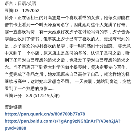
语言：日语/英语
豆瓣ID：1297052
简介：正在读初三的月岛雯是一个喜欢看书的女孩，她每次都能在
借书卡上看到一个叫天泽圣司名字，因此她对这个人充满了好奇。
雯一直喜欢写诗，有一天她跟好友夕子在讨论写诗的事，夕子告诉
雯自己收到了情书，但事实上夕子已有了喜欢的人。更没有想到的
是，夕子喜欢的杉村喜欢的是雯，雯一时间感到十分困惑。 雯无意
中来到了一个小店，原来店主是圣司的爷爷。认识了圣司之后，听
到了圣司对自己理想的追求之后，也激发了雯对自己理想的追求之
念。当圣司离开了到意大利学习做小提琴时，雯决定要专心写作。
当雯完成了作品之后，她发现原来自己高估了自己，就这样她选择
继续考高中，这时她非常想念圣司。 一天凌晨，她站到窗边，突然
看到了一个熟悉的身影……
豆瓣评分：8.9 (517519人评)
资源链接：
https://pan.quark.cn/s/80d700b77a78
https://pan.baidu.com/s/1gAng9zNGhInArFYV3eb2JA?
pwd=8888