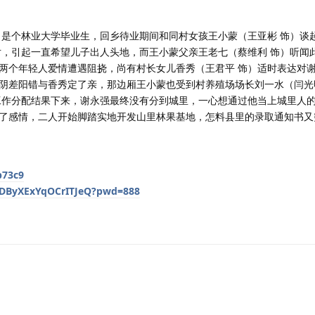
）是个林业大学毕业生，回乡待业期间和同村女孩王小蒙（王亚彬 饰）谈
对，引起一直希望儿子出人头地，而王小蒙父亲王老七（蔡维利 饰）听闻
两个年轻人爱情遭遇阻挠，尚有村长女儿香秀（王君平 饰）适时表达对
阴差阳错与香秀定了亲，那边厢王小蒙也受到村养殖场场长刘一水（闫光
工作分配结果下来，谢永强最终没有分到城里，一心想通过他当上城里人
了感情，二人开始脚踏实地开发山里林果基地，怎料县里的录取通知书又
b73c9
Z-DByXExYqOCrITJeQ?pwd=888