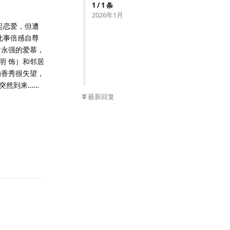
1
/
1
条
2026年1月
起恋爱，但遭
此事倍感自尊
谢永强的爱慕，
明 饰）和邻居
的香秀很失望，
突然到来……
最新回复
回复