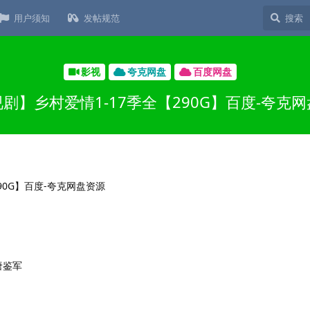
用户须知
发帖规范
影视
夸克网盘
百度网盘
剧】乡村爱情1-17季全【290G】百度-夸克
唐鉴军