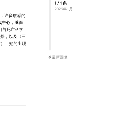
1
/
1
条
2026年1月
夕，许多敏感的
战中心，继而
们与死亡科学
闪烁，以及《三
饰），她的出现
最新回复
回复