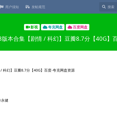
用户须知
发帖规范
影视
夸克网盘
百度网盘
3版本合集【剧情 / 科幻】豆瓣8.7分【40G】
林永健