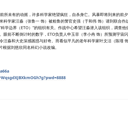
到前所未有的动摇，许多科学家绝望疯狂，自杀身亡。风暴即将到来的前
米科学家汪淼（张鲁一 饰）被粗鲁的警官史强（于和伟 饰）请到联合作
“科学边界（ETO）”的组织有关。作战中心希望汪淼潜入该组织，调查他
。眼前不断倒计时的数字，ETO负责人申玉菲（李小冉 饰）所预测宇宙
令汪淼和大史深感困惑与好奇。而看似平凡的老年科学家叶文洁（陈瑾 
本片根据刘慈欣同名科幻小说改编。
4a66a
gL9rWqsgdXJBXkmOGh7g?pwd=8888