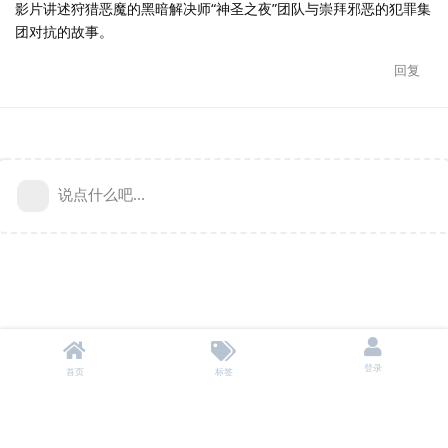
影片讲述狩猎恶魔的黑暗解决师“神圣之夜”团队与崇拜邪恶的犯罪集
团对抗的故事。
回复
说点什么吧...
登录
首页
标签