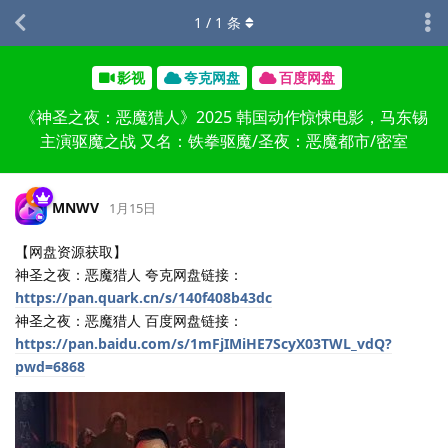
1
/
1
条
影视
夸克网盘
百度网盘
《神圣之夜：恶魔猎人》2025 韩国动作惊悚电影，马东锡
主演驱魔之战 又名：铁拳驱魔/圣夜：恶魔都市/密室
MNWV
1月15日
【网盘资源获取】
神圣之夜：恶魔猎人 夸克网盘链接：
https://pan.quark.cn/s/140f408b43dc
神圣之夜：恶魔猎人 百度网盘链接：
https://pan.baidu.com/s/1mFjIMiHE7ScyX03TWL_vdQ?
pwd=6868