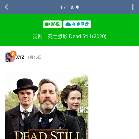
1
/
1
条
影视
夸克网盘
英剧 | 死亡摄影 Dead Still (2020)
XYZ
1月15日