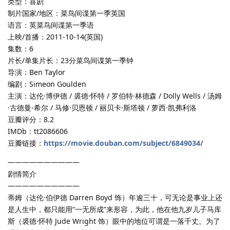
类型：喜剧
制片国家/地区：菜鸟间谍第一季英国
语言：英菜鸟间谍第一季语
上映/首播：2011-10-14(英国)
集数：6
片长/单集片长：23分菜鸟间谍第一季钟
导演：Ben Taylor
编剧：Simeon Goulden
主演：达伦·博伊德 / 裘德·怀特 / 罗伯特·林德森 / Dolly Wells / 汤姆
·古德曼-希尔 / 马修·贝恩顿 / 丽贝卡·斯塔顿 / 萝西·凯弗利洛
豆瓣评分：8.2
IMDb：tt2086606
豆瓣链接：
https://movie.douban.com/subject/6849034/
——————————
剧情简介
——————————
蒂姆（达伦·伯伊德 Darren Boyd 饰）年逾三十，可无论是事业上还
是人生中，都只能用“一无所成”来形容，为此，他在他九岁儿子马库
斯（裘德·怀特 Jude Wright 饰）眼中的地位可谓是一落千丈。为了