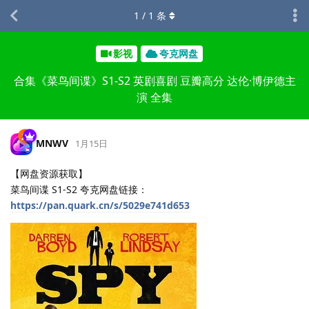
1
/
1
条
影视
夸克网盘
合集《菜鸟间谍》S1-S2 英剧喜剧 豆瓣高分 达伦·博伊德主
演 全集
MNWV
1月15日
【网盘资源获取】
菜鸟间谍 S1-S2 夸克网盘链接：
https://pan.quark.cn/s/5029e741d653