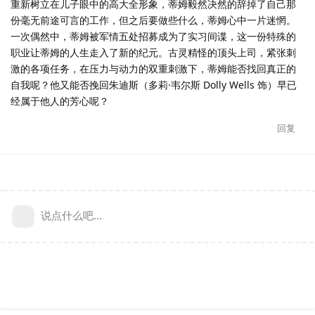
重新树立在儿子眼中的高大全形象，蒂姆毅然决然的辞掉了自己那
份毫无前途可言的工作，但之后要做些什么，蒂姆心中一片迷惘。
一次偶然中，蒂姆被军情五处招募成为了实习间谍，这一份特殊的
职业让蒂姆的人生走入了新的纪元。古灵精怪的顶头上司，紧张刺
激的各项任务，在压力与动力的双重刺激下，蒂姆能否找回真正的
自我呢？他又能否挽回朱迪斯（多莉·韦尔斯 Dolly Wells 饰）早已
经属于他人的芳心呢？
回复
说点什么吧...