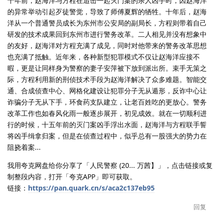
十年前，赵海洋与方程在追击一起灭门案的杀人凶手时，因赵海洋
的异常举动引起歹徒警觉，导致了师傅夏辉的牺牲。十年后，赵海
洋从一个普通警员成长为东州市公安局的副局长，方程则带着自己
研发的技术成果回到东州市进行警务改革。二人相见并没有想象中
的友好，赵海洋对方程充满了成见，同时对他带来的警务改革思想
也充满了抵触。近年来，各种新型犯罪模式不仅让赵海洋应接不
暇，更是让同样身为警察的妻子安萍被下放到派出所。束手无策之
际，方程利用新的刑侦技术手段为赵海洋解决了众多难题。智能交
通、合成侦查中心、网格化建设让犯罪分子无从遁形，反诈中心让
诈骗分子无从下手，环食药支队建立，让老百姓吃的更放心。警务
改革工作也如春风化雨一般逐步展开，初见成效。就在一切顺利进
行的时候，十五年前的灭门案凶手浮出水面，赵海洋与方程联手誓
将凶手缉拿归案，但是在侦查过程中，似乎总有一股强大的势力在
阻挠着案...
我用夸克网盘给你分享了「人民警察 (20... 万茜】」，点击链接或复
制整段内容，打开「夸克APP」即可获取。
链接：
https://pan.quark.cn/s/aca2c137eb95
回复