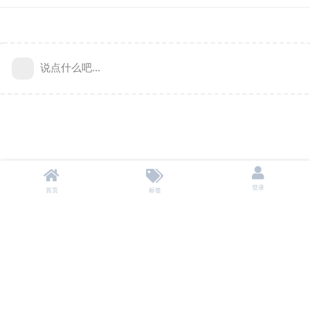
说点什么吧...
登录
首页
标签
本站不储存任何资源，所有资源均来自用户自愿分享。