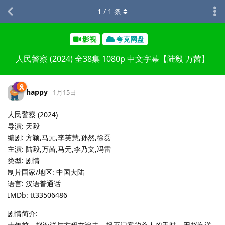
1
/
1
条
影视
夸克网盘
人民警察 (2024) 全38集 1080p 中文字幕【陆毅 万茜】
happy
1月15日
人民警察 (2024)
导演: 天毅
编剧: 方颖,马元,李芙慧,孙然,徐磊
主演: 陆毅,万茜,马元,李乃文,冯雷
类型: 剧情
制片国家/地区: 中国大陆
语言: 汉语普通话
IMDb: tt33506486
剧情简介: