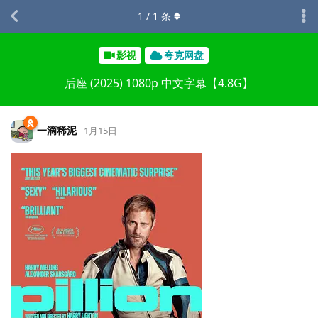
1
/
1
条
影视
夸克网盘
后座 (2025) 1080p 中文字幕【4.8G】
一滴稀泥
1月15日