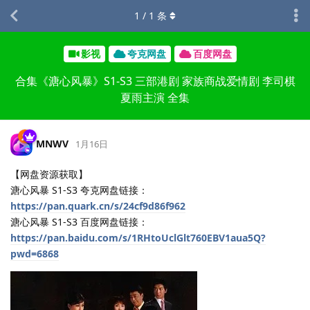
1
/
1
条
影视
夸克网盘
百度网盘
合集《溏心风暴》S1-S3 三部港剧 家族商战爱情剧 李司棋
夏雨主演 全集
MNWV
1月16日
【网盘资源获取】
溏心风暴 S1-S3 夸克网盘链接：
https://pan.quark.cn/s/24cf9d86f962
溏心风暴 S1-S3 百度网盘链接：
https://pan.baidu.com/s/1RHtoUclGlt760EBV1aua5Q?
pwd=6868