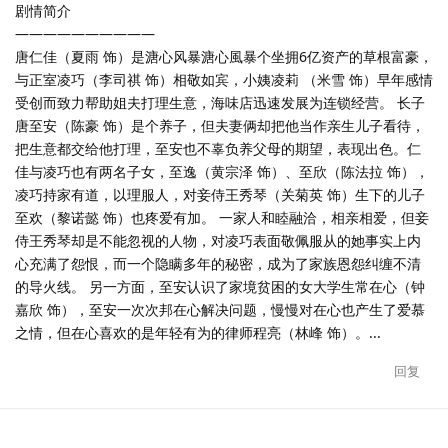
剧情简介
——————————
唐仁佳（夏雨 饰）是溏心风暴溏心風暴个坐拥6亿资产的草根富豪，
与正室凌巧（李司祺 饰）相敬如宾，小姨凌莉 （米雪 饰）早年感情
受创而致力帮助姐夫打理生意，海味店迅速发展为连锁经营。 长子
唐至安（陈豪 饰）是个养子，但夫妻俩却把他当作亲生儿子看待，
把生意都交给他打理，至安也不辜负养父母的期望，表现出色。仁
佳与凌巧也有两名子女，至逸（黄宗泽 饰）、至欣（陈法拉 饰），
凌巧持家有道，以理服人，对妾侍王秀琴（关菊英 饰）生下的儿子
至欢（黎诺懿 饰）也疼爱有加。 一家人和睦融洽，相亲相爱，但妾
侍王秀琴却是不能忽视的人物，对凌巧表面敬佩服从的她事实上内
心充满了怨恨，而一个隐瞒多年的秘密，成为了家族恩怨纠缠不清
的导火线。 另一方面，至安认识了家境贫困的女大学生常在心（钟
嘉欣 饰），至安一次次邦在心解决问题，慢慢对在心也产生了爱慕
之情，但在心喜欢的是年轻有为的律师程亮（林峰 饰）。...
回复