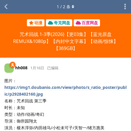
1
/
2
条
动漫
夸克网盘
百度网盘
咒术回战 1-3季(2026)【更03集】【蓝光原盘
REMUX&1080p】【内封中文字幕】【动画/惊悚】
【369GB】
hh008
1月16日
已编辑
图片：
https://img1.doubanio.com/view/photo/s_ratio_poster/publ
ic/p2928402160.jpg
名称：咒术回战 第三季
时长：未知
类型：动作/动画/奇幻
导演：御所园翔太
演员：榎木淳弥/内田雄马/小松未可子/关智一/绪方惠美