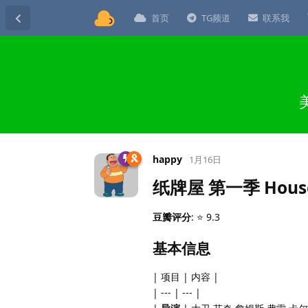
首页
TG频道
联系我
happy
1月16日
纸牌屋 第一季 House of
豆瓣评分
: ⭐ 9.3
基本信息
| 项目 | 内容 |
| --- | --- |