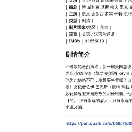
|
导演
| 大卫·芬奇,詹姆斯·弗雷,卡
|
编剧
| 博·威利蒙,基斯·哈夫,里克·
|
主演
| 凯文·史派西,罗宾·怀特,凯特
|
类型
| 剧情 |
|
制片国家/地区
| 美国 |
|
语言
| 英语 / 汉语普通话 |
|
IMDb
| tt1856010 |
剧情简介
经过数轮激烈角逐，新一届美国总统加勒
西斯·安德伍德（凯文·史派西 Kev
他为此恼怒不已，发誓要将背叛了自
报》女记者佐伊·巴恩斯（凯特·玛拉 
妙化解躲避来自政敌的明枪暗箭。他
目的。“没有永远的敌人，只有永远的利
小说改编。
https://pan.qualk.cn/s/b69c7fd3