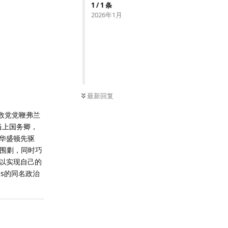
1
/
1
条
2026年1月
最新回复
多数党党鞭弗兰
愿当上国务卿，
华盛顿先驱
的围剿，同时巧
以实现自己的
bs的同名政治