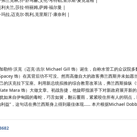
尔·弗兰克林,乔·舒马赫,艾伦·考特勒,查尔斯·麦克道格 |
克利夫兰,莎拉·特丽姆,萨姆·福尔曼 |
·玛拉,迈克尔·凯利,克里斯汀·康奈利 |
特·沃克（迈克·吉尔 Michael Gill 饰）诞生，自称水管工的众议院
in Spacey 饰）在其背后功不可没。然而高傲自大的政客弗兰西斯并未如
己的沃克拉下宝座。利用新总统拟推的综合教育改革法，弗兰西斯操纵《
Kate Mara 饰）大做文章。初战告捷，他旋即指派手下对新政府展开新
犹如来自伊甸园的毒蛇，巧舌如簧，翻云覆雨，紧紧咬住所有人的弱点，
益”，这句话在弗兰西斯身上得到最佳体现…… 本片根据Michael Dob
8682