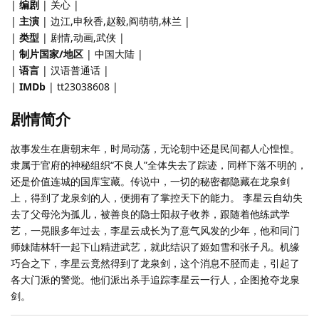
|
编剧
| 关心 |
|
主演
| 边江,申秋香,赵毅,阎萌萌,林兰 |
|
类型
| 剧情,动画,武侠 |
|
制片国家/地区
| 中国大陆 |
|
语言
| 汉语普通话 |
|
IMDb
| tt23038608 |
剧情简介
故事发生在唐朝末年，时局动荡，无论朝中还是民间都人心惶惶。
隶属于官府的神秘组织“不良人”全体失去了踪迹，同样下落不明的，
还是价值连城的国库宝藏。传说中，一切的秘密都隐藏在龙泉剑
上，得到了龙泉剑的人，便拥有了掌控天下的能力。 李星云自幼失
去了父母沦为孤儿，被善良的隐士阳叔子收养，跟随着他练武学
艺，一晃眼多年过去，李星云成长为了意气风发的少年，他和同门
师妹陆林轩一起下山精进武艺，就此结识了姬如雪和张子凡。机缘
巧合之下，李星云竟然得到了龙泉剑，这个消息不胫而走，引起了
各大门派的警觉。他们派出杀手追踪李星云一行人，企图抢夺龙泉
剑。