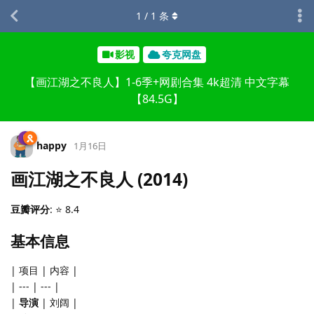
1
/
1
条
影视
夸克网盘
【画江湖之不良人】1-6季+网剧合集 4k超清 中文字幕
【84.5G】
happy
1月16日
画江湖之不良人 (2014)
豆瓣评分
: ⭐ 8.4
基本信息
| 项目 | 内容 |
| --- | --- |
|
导演
| 刘阔 |