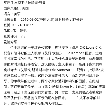
莱恩·T·杰恩斯 / 拉瑞恩·纽曼
国家/地区：美国
语言：英语
上映日期：2016-08-02(中国大陆) 影片时长：87分钟
豆瓣ID：21817627
IMDbID：暂无
豆瓣评分：7.8
剧情介绍
位于纽约的一栋红色公寓中，狗狗麦克（路易·C·K Louis C.K.
配音）陪伴它的主人凯蒂（艾丽·坎伯尔 Ellie Kemper 配音）过着
平凡而幸福的生活。它不明白主人为什么每天早出晚归，总希望凯
蒂能时时刻刻陪伴着它。这天傍晚，主人带回了一条身形庞大的狗
狗杜老大（艾瑞克·斯通斯崔特 Eric Stonestreet 配音），顿时让麦
克感觉如天塌了一般。它想办法撵走杜老大，而对方也用以牙还
牙，你争我斗的过程中，两个小家伙遭到抓狗队的围捕。在此期
间，它们邂逅了兔子小白（凯文·哈特 Kevin Hart 配音）率领的堕落
宠帮，经历了史无前例的大冒险。另一方面，麦克的暗恋者啾啾则
号召伙伴们，要将善良可亲的朋友救回来。 主人不在家的时
分，宠物们展开了惊心动魄的大作战……