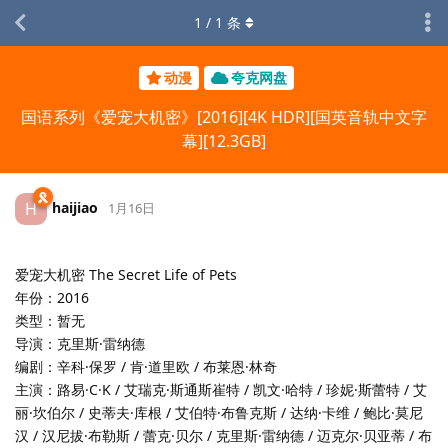
1
/
1
条
动漫
夸克网盘
国语系列《爱宠大机密》[2016][4K HDR][国英音轨中文字
幕][12.3GB]
haijiao
H
1月16日
爱宠大机密 The Secret Life of Pets
年份：2016
类型：暂无
导演：克里斯·雷纳德
编剧：辛科·保罗 / 肯·道里欧 / 布莱恩·林奇
主演：路易·C·K / 艾瑞克·斯通斯崔特 / 凯文·哈特 / 珍妮·斯蕾特 / 艾
丽·坎伯尔 / 史蒂夫·库根 / 艾伯特·布鲁克斯 / 达纳·卡维 / 鲍比·莫尼
汉 / 汉尼拔·布勒斯 / 蕾克·贝尔 / 克里斯·雷纳德 / 迈克尔·贝亚蒂 / 布