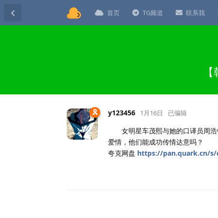
首页
TG频道
联系我
【
y123456
1月16日
已编辑
女明星车茂熙与她的口译员周浩镇
爱情，他们能成功传情达意吗？
夸克网盘
https://pan.quark.cn/s