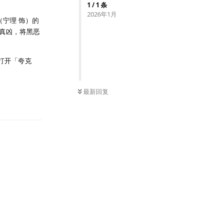
1
/
1
条
2026年1月
宁理 饰）的
真凶，将黑恶
。打开「夸克
最新回复
回复