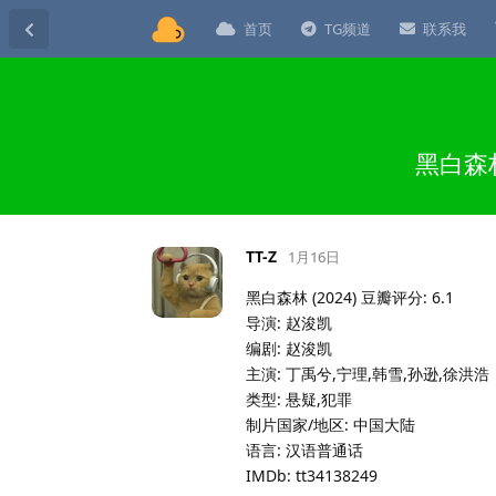
首页
TG频道
联系我
黑白森林
TT-Z
1月16日
黑白森林 (2024) 豆瓣评分: 6.1
导演: 赵浚凯
编剧: 赵浚凯
主演: 丁禹兮,宁理,韩雪,孙逊,徐洪浩
类型: 悬疑,犯罪
制片国家/地区: 中国大陆
语言: 汉语普通话
IMDb: tt34138249