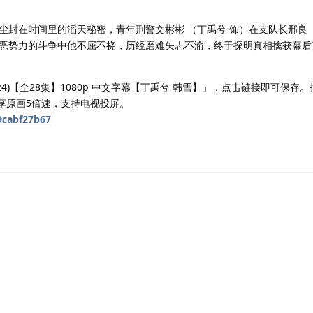
尘封在时间里的滔天秘密，青年刑警文彬彬 （丁禹兮 饰）在支队长邢良（
恶势力的斗争中他不屈不挠，历经磨难矢志不渝，终于探明真相擒获幕后
24)【全28集】1080p 中文字幕【丁禹兮 韩雪】」，点击链接即可保存
享原画5倍速，支持电视投屏。
9cabf27b67