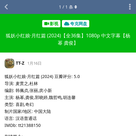
1
/
1
条
影视
夸克网盘
狐妖小红娘·月红篇 (2024)【全36集】1080p 中文字幕【杨
幂 龚俊】
TT-Z
1月16日
狐妖小红娘·月红篇 (2024) 豆瓣评分: 5.0
导演: 麦贯之,杜林
编剧: 韩佩贞,张丽,庹小新
主演: 杨幂,龚俊,郭晓婷,魏哲鸣,胡连馨
类型: 喜剧,奇幻
制片国家/地区: 中国大陆
语言: 汉语普通话
IMDb: tt21388150