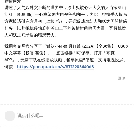
剧情简介:
讲述了人与妖冲突不断的世界中，涂山狐族心怀大义的大当家涂山
红红（杨幂 饰）一心冀望两方的平等和和平，为此，她携手人族东
方家族遗孤东方月初（龚俊 饰），开启促成缔结人和妖之间的情缘
任务，以此抵抗侵蚀庇护涂山上下的苦情树的暗黑力量，瓦解挑拨
人和妖之间矛盾的暗黑势力。
我用夸克网盘分享了「狐妖小红娘·月红篇 (2024)【全36集】1080p
中文字幕【杨幂 龚俊】」，点击链接即可保存。打开「夸克
APP」，无需下载在线播放视频，畅享原画5倍速，支持电视投屏。
链接：
https://pan.quark.cn/s/87f2203640d8
回复
说点什么吧...