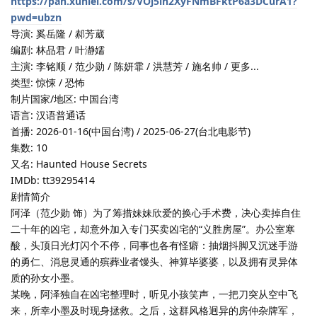
https://pan.xunlei.com/s/VOj5in2XyFNmBFktP6a3DCurA1?
pwd=ubzn
导演: 奚岳隆 / 郝芳葳
编剧: 林品君 / 叶瀞嬬
主演: 李铭顺 / 范少勋 / 陈妍霏 / 洪慧芳 / 施名帅 / 更多...
类型: 惊悚 / 恐怖
制片国家/地区: 中国台湾
语言: 汉语普通话
首播: 2026-01-16(中国台湾) / 2025-06-27(台北电影节)
集数: 10
又名: Haunted House Secrets
IMDb: tt39295414
剧情简介
阿泽（范少勋 饰）为了筹措妹妹欣爱的换心手术费，决心卖掉自住
二十年的凶宅，却意外加入专门买卖凶宅的“义胜房屋”。办公室寒
酸，头顶日光灯闪个不停，同事也各有怪癖：抽烟抖脚又沉迷手游
的勇仁、消息灵通的殡葬业者馒头、神算毕婆婆，以及拥有灵异体
质的孙女小墨。
某晚，阿泽独自在凶宅整理时，听见小孩笑声，一把刀突从空中飞
来，所幸小墨及时现身拯救。之后，这群风格迥异的房仲杂牌军，