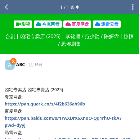
1
/
1
条
影视
夸克网盘
百度网盘
迅雷云盘
台剧丨凶宅专卖店 (2025)丨李铭顺 / 范少勋 / 陈妍霏丨惊悚
/ 恐怖剧集
ABC
A
1月16日
凶宅专卖店 凶宅專賣店 (2025)
夸克网盘
https://pan.quark.cn/s/4f2b636ab96b
百度网盘
https://pan.baidu.com/s/1YAXDrX6XnoO-Qq1rhU-tkA?
pwd=dyyj
迅雷云盘