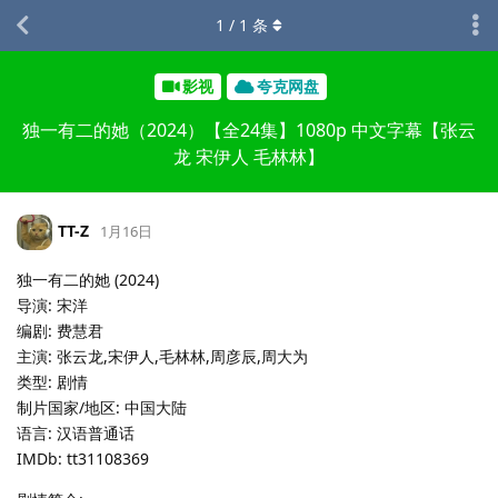
1
/
1
条
影视
夸克网盘
独一有二的她（2024）【全24集】1080p 中文字幕【张云
龙 宋伊人 毛林林】
TT-Z
1月16日
独一有二的她 (2024)
导演: 宋洋
编剧: 费慧君
主演: 张云龙,宋伊人,毛林林,周彦辰,周大为
类型: 剧情
制片国家/地区: 中国大陆
语言: 汉语普通话
IMDb: tt31108369