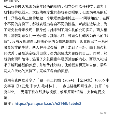
剧情简介:
AI工程师顾久礼因为童年经历的影响，创立公司玖仟科技，致力于
研制陪护机器人。大四幼教专业的郝靓喜欢唱歌，但因为母亲的反
对，只能在晚上偷偷地做一个歌唱类直播博主——“阿嗲姐姐”，在两
个不同的身份下，郝靓表现出各自不同的性格。郝靓临近毕业，为
了避免被母亲发现主播身份，她来到了顾久礼的公司实习。两人相
遇，郝靓对顾久礼一见钟情，频频示好。可顾久礼却因为自己的“脸
盲”，没有发现跟自己暗表心意的女孩就是郝靓，因此闹出了一系列
啼笑皆非的事情。两人解开误会后，终于走到了一起。由于顾久礼
的优秀，郝靓决定提升自我，努力想要成为更好的自己。同时，郝
靓的出现和陪伴，温暖了久礼因童年经历孤独的内心。而顾久礼渐
渐了解到郝靓的梦想，并给予她鼓励，使郝靓变得更加自信。最终
两人在彼此的支持下，完成了各自的梦想。
我用夸克网盘分享了「独一有二的她（2024）【全24集】1080p 中
文字幕【张云龙 宋伊人 毛林林】」，点击链接即可保存。打开「夸
克APP」，无需下载在线播放视频，畅享原画5倍速，支持电视投
屏。
链接：
https://pan.quark.cn/s/e2146b4abde2
回复