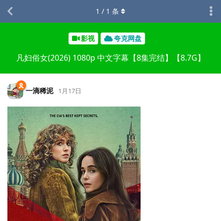
1
/
1
条
影视
夸克网盘
凡妇俗女(2026) 1080p 中文字幕【8集完结】【8.7G】
一滴稀泥
1月17日