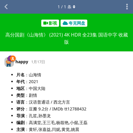
1
/
1
条
影视
夸克网盘
高分国剧《山海情》 (2021) 4K HDR 全23集 国语中字 收藏
版
happy
1月17日
片名
：山海情
年代
：2021
地区
：中国大陆
类型
：剧情
语言
：汉语普通话 / 西北方言
评分
：豆瓣 9.2分 / IMDb tt12788432
导演
：孔笙,孙墨龙
编剧
：高满堂,王三毛,杨筱艳,小倔,王磊
主演
：黄轩,张嘉益,闫妮,黄觉,姚晨