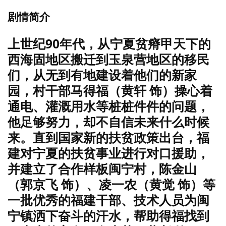
剧情简介
上世纪90年代，从宁夏贫瘠甲天下的
西海固地区搬迁到玉泉营地区的移民
们，从无到有地建设着他们的新家
园，村干部马得福（黄轩 饰）操心着
通电、灌溉用水等桩桩件件的问题，
他足够努力，却不自信未来什么时候
来。直到国家新的扶贫政策出台，福
建对宁夏的扶贫事业进行对口援助，
并建立了合作样板闽宁村，陈金山
（郭京飞 饰）、凌一农（黄觉 饰）等
一批优秀的福建干部、技术人员为闽
宁镇洒下奋斗的汗水，帮助得福找到