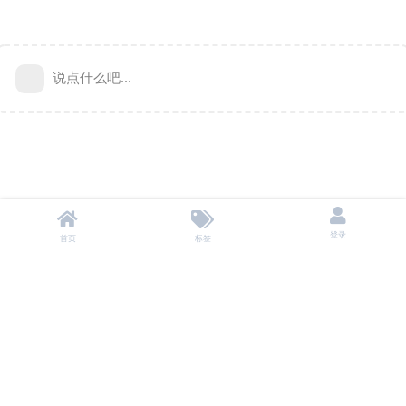
说点什么吧...
登录
首页
标签
本站不储存任何资源，所有资源均来自用户自愿分享。
投诉/删除 联系邮箱：
baoyu9980@gmail.com