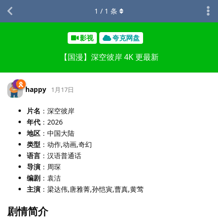
1
/
1
条
影视
夸克网盘
【国漫】深空彼岸 4K 更最新
happy
1月17日
片名
：深空彼岸
年代
：2026
地区
：中国大陆
类型
：动作,动画,奇幻
语言
：汉语普通话
导演
：周琛
编剧
：袁洁
主演
：梁达伟,唐雅菁,孙恺寅,曹真,黄莺
剧情简介