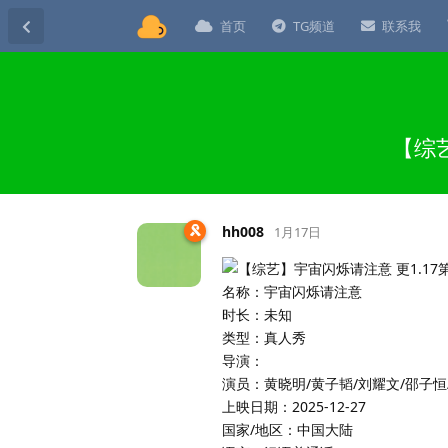
首页
TG频道
联系我
【综艺
hh008
1月17日
名称：宇宙闪烁请注意
时长：未知
类型：真人秀
导演：
演员：黄晓明/黄子韬/刘耀文/邵子恒
上映日期：2025-12-27
国家/地区：中国大陆