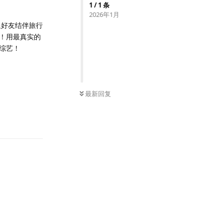
1
/
1
条
2026年1月
星好友结伴旅行
！用最真实的
综艺！
最新回复
回复