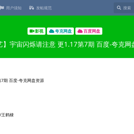
用户须知
发帖规范
影视
夸克网盘
百度网盘
】宇宙闪烁请注意 更1.17第7期 百度-夸克
/王鹤棣