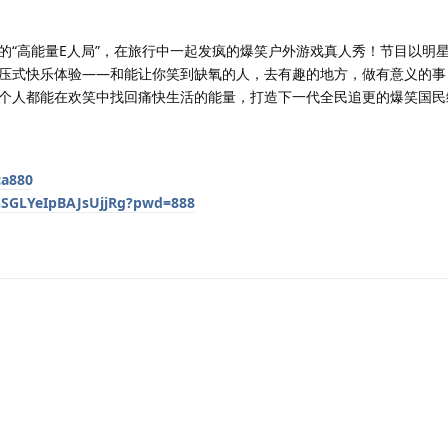
的“高能量E人局”，在旅行中一起发疯的爆笑户外游戏真人秀！节目以明
压式快乐体验——和能让你笑到缺氧的人，去有趣的地方，做有意义的事
个人都能在欢笑中找回痛快生活的能量，打造下一代全民追更的爆笑国民
ca880
rnSGLYeIpBAJsUjjRg?pwd=888