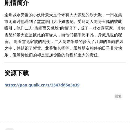
剧情简介
渝州城永安当的小伙计景天是个怀有大大梦想的乐天派，一日在集
市闲逛时他遇到了堂堂唐门大小姐雪见。受到两人随身玉佩的彼此
吸引，他们二人“热闹而又尴尬”的相识了，成了一对欢喜冤家。其实
雪见和景天正是彼此的有缘人，而他们都来历不凡，身藏几世的秘
密。 随着雪见家族的剧变，二人阴差阳错的步入了江湖的血雨腥风
之中，并结识了紫萱、龙葵和长卿等。虽然朋友相伴的日子非常快
乐，但等待他们的却是更加惊险的前程和重大的责任。
资源下载
https://pan.qualk.cn/s/3547dd5e3e39
回复