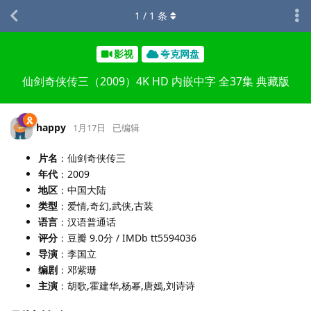
1
/
1
条
影视
夸克网盘
仙剑奇侠传三（2009）4K HD 内嵌中字 全37集 典藏版
happy
1月17日
已编辑
片名
：仙剑奇侠传三
年代
：2009
地区
：中国大陆
类型
：爱情,奇幻,武侠,古装
语言
：汉语普通话
评分
：豆瓣 9.0分 / IMDb tt5594036
导演
：李国立
编剧
：邓紫珊
主演
：胡歌,霍建华,杨幂,唐嫣,刘诗诗