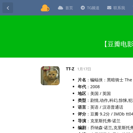
首页
TG频道
联系我
【豆瓣电影t
TT-Z
1月17日
片名
：蝙蝠侠：黑暗骑士 The Da
年代
：2008
地区
：美国 / 英国
类型
：剧情,动作,科幻,惊悚,
语言
：英语 / 汉语普通话
评分
：豆瓣 9.2分 / IMDb tt0
导演
：克里斯托弗·诺兰
编剧
：乔纳森·诺兰,克里斯托弗·