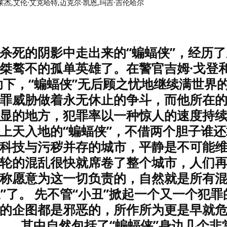
莱杰,艾伦·艾克哈特,迈克尔·凯恩,玛吉·吉伦哈尔
杀死的阴影中走出来的“蝙蝠侠”，经历
桀骜不的孤单英雄了。在警官吉姆·戈登
助下，“蝙蝠侠”无后顾之忧地继续满世界
罪威胁做着永无休止的争斗，而他所在
显的地方，犯罪率以一种惊人的速度持
上天入地的“蝙蝠侠”，不借两个胆子谁
科技与污秽并存的城市，平静是不可能
轮的混乱很快就席卷了整个城市，人们
称愿意为这一切负责的，自然就是所有
丑”了。 先不管“小丑”掀起一个又一个犯
的企图都是邪恶的，所作所为更是早就
……其中自然包括了“蝙蝠侠”身边几个非