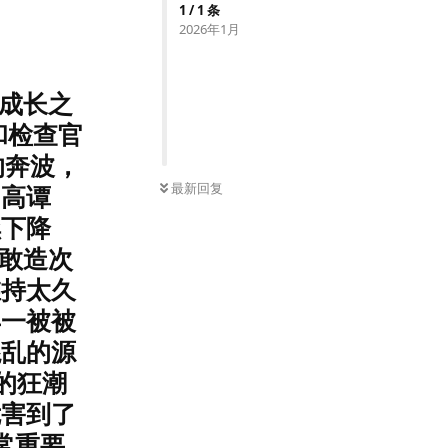
1
/
1
条
2026年1月
了成长之
和检查官
的奔波，
最新回复
的高谭
续下降
还敢造次
维持太久
再一被被
混乱的源
罪的狂潮
危害到了
常重要