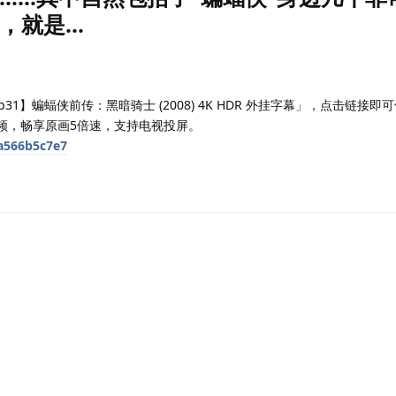
就是...
1】蝙蝠侠前传：黑暗骑士 (2008) 4K HDR 外挂字幕」，点击链接即
视频，畅享原画5倍速，支持电视投屏。
6a566b5c7e7