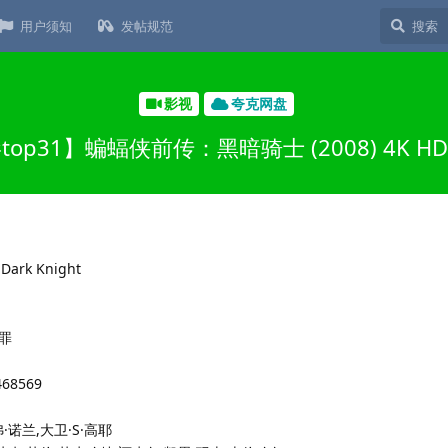
用户须知
发帖规范
影视
夸克网盘
op31】蝙蝠侠前传：黑暗骑士 (2008) 4K H
rk Knight
犯罪
468569
诺兰,大卫·S·高耶