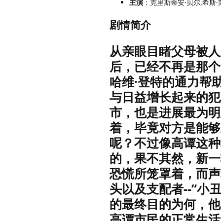
主演
：克里斯蒂安·贝尔,希斯·
剧情简介
从亲眼目睹父母被人
后，已经不再是那个
哈维·登特的通力帮
与日益增长起来的犯
市，也是进展最为明
着，毕竟对方是能够
呢？不过像高谭这种
的，果不其然，新一
恐慌所笼罩着，而声
头以及支配者--“小
的最终目的为何，他
高谭市民的正常生活