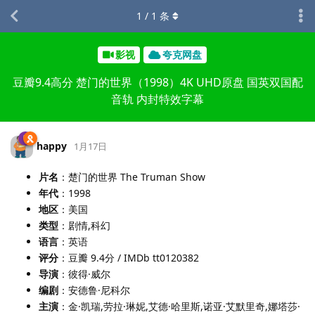
1
/
1
条
影视
夸克网盘
豆瓣9.4高分 楚门的世界（1998）4K UHD原盘 国英双国配
音轨 内封特效字幕
happy
1月17日
片名
：楚门的世界 The Truman Show
年代
：1998
地区
：美国
类型
：剧情,科幻
语言
：英语
评分
：豆瓣 9.4分 / IMDb tt0120382
导演
：彼得·威尔
编剧
：安德鲁·尼科尔
主演
：金·凯瑞,劳拉·琳妮,艾德·哈里斯,诺亚·艾默里奇,娜塔莎·