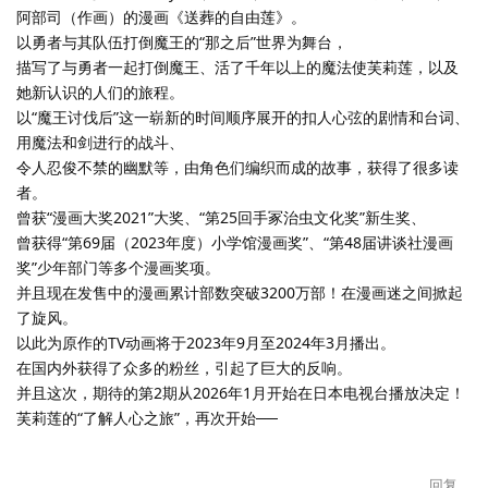
阿部司（作画）的漫画《送葬的自由莲》。
以勇者与其队伍打倒魔王的“那之后”世界为舞台，
描写了与勇者一起打倒魔王、活了千年以上的魔法使芙莉莲，以及
她新认识的人们的旅程。
以“魔王讨伐后”这一崭新的时间顺序展开的扣人心弦的剧情和台词、
用魔法和剑进行的战斗、
令人忍俊不禁的幽默等，由角色们编织而成的故事，获得了很多读
者。
曾获“漫画大奖2021”大奖、“第25回手冢治虫文化奖”新生奖、
曾获得“第69届（2023年度）小学馆漫画奖”、“第48届讲谈社漫画
奖”少年部门等多个漫画奖项。
并且现在发售中的漫画累计部数突破3200万部！在漫画迷之间掀起
了旋风。
以此为原作的TV动画将于2023年9月至2024年3月播出。
在国内外获得了众多的粉丝，引起了巨大的反响。
并且这次，期待的第2期从2026年1月开始在日本电视台播放决定！
芙莉莲的“了解人心之旅”，再次开始──
回复