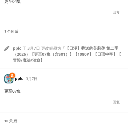
更至04集
回复
1 个月
后
pplc
于
3月7日
更改标题为「
【日漫】葬送的芙莉莲 第二季
（2026）【更至07集（含S01）】【1080P】【日语中字】【
冒险/魔法/治愈】
」
pplc
3月7日
更至07集
回复
10 天
后