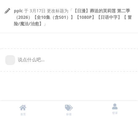
pplc
于
3月17日
更改标题为「
【日漫】葬送的芙莉莲 第二季
（2026）【全10集（含S01）】【1080P】【日语中字】【 冒
险/魔法/治愈】
」
说点什么吧...
登录
首页
标签