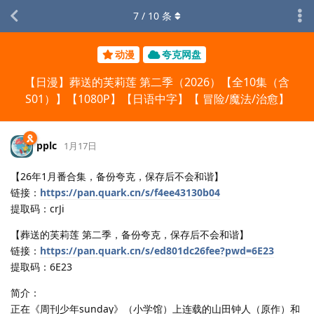
7
/
10
条
动漫
夸克网盘
【日漫】葬送的芙莉莲 第二季（2026）【全10集（含
S01）】【1080P】【日语中字】【 冒险/魔法/治愈】
pplc
1月17日
【26年1月番合集，备份夸克，保存后不会和谐】
链接：
https://pan.quark.cn/s/f4ee43130b04
提取码：crJi
【葬送的芙莉莲 第二季，备份夸克，保存后不会和谐】
链接：
https://pan.quark.cn/s/ed801dc26fee?pwd=6E23
提取码：6E23
简介：
正在《周刊少年sunday》（小学馆）上连载的山田钟人（原作）和