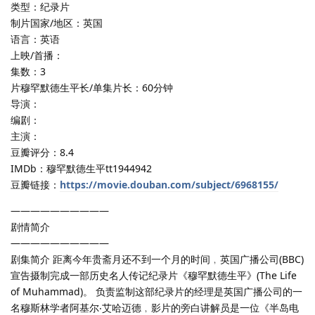
类型：纪录片
制片国家/地区：英国
语言：英语
上映/首播：
集数：3
片穆罕默德生平长/单集片长：60分钟
导演：
编剧：
主演：
豆瓣评分：8.4
IMDb：穆罕默德生平tt1944942
豆瓣链接：
https://movie.douban.com/subject/6968155/
——————————
剧情简介
——————————
剧集简介 距离今年贵斋月还不到一个月的时间﹐英国广播公司(BBC)
宣告摄制完成一部历史名人传记纪录片《穆罕默德生平》(The Life
of Muhammad)。 负责监制这部纪录片的经理是英国广播公司的一
名穆斯林学者阿基尔‧艾哈迈德﹐影片的旁白讲解员是一位《半岛电