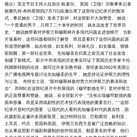
视台》英文节目主持人拉加尔‧欧麦尔。 英国《卫报》宗教事务记者
丽雅扎特‧布特星期四(7月7日)应邀出席了这部传记纪录片的预演
式﹐事后她在《卫报》发表了影评﹐对这部影片大加赞赏。 她说﹕
“一个普通的男子﹐只用了二十来年的时间﹐就永远改变了世界历
史。” 她说她带着对伊斯兰和穆斯林许多现代问题走进放映厅﹐当影
片落幕时﹐这些问题都得到了解答﹐而且是看到了这些问题的起源
和道理的解释﹐如吉哈德﹑妇女权利﹑祈祷礼仪﹑妇女服装﹑骑骆
驼朝觐﹑第一部社会宪章。 先知穆圣在归真之前完成了社会改造﹐
创建了新模式。 影片中所表现的历史事实印证了英国历史学家卡伦‧
阿姆斯特朗的论述﹐她写过许多宗教书籍﹐曾经参加2002年美国公
共广播电视网专题讨论先知穆圣的生平﹐ 她坚持论证伊斯兰的理性
与公道。 布特女士说﹐“面对穆斯林敌对势力对伊斯兰的亵渎和攻
击”﹐而BBC在这部纪录片中所展现的《穆罕默德生平》是对伊斯兰
的正面尊重和赞扬。 她说﹐在全部影片中﹐“没有出现穆罕默德的脸
面和形像﹐而是采用戏剧性的艺术技巧表现他的重要言行。” “这部
纪录片是时代的需要﹐让现代的人看到先知穆圣时代的真实性﹐因
此摄影队走遍许多国家取景﹐如沙特阿拉伯﹑巴勒斯坦﹑叙利亚﹑
土耳其﹑约旦﹑英国和美国。 伊斯兰在西方是被广泛忽略的知识﹐
但从事这部影片编剧和摄制的创作组成员﹐都是著名的学者﹐他们