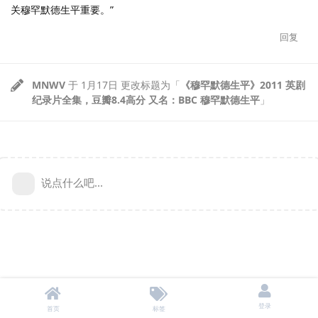
关穆罕默德生平重要。”
回复
MNWV
于
1月17日
更改标题为「
《穆罕默德生平》2011 英剧
纪录片全集，豆瓣8.4高分 又名：BBC 穆罕默德生平
」
说点什么吧...
登录
首页
标签