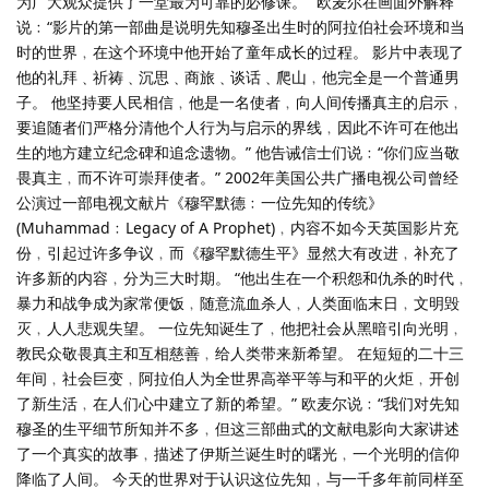
为广大观众提供了一堂最为可靠的必修课。” 欧麦尔在画面外解释
说﹕“影片的第一部曲是说明先知穆圣出生时的阿拉伯社会环境和当
时的世界﹐在这个环境中他开始了童年成长的过程。 影片中表现了
他的礼拜﹑祈祷﹑沉思﹑商旅﹑谈话﹑爬山﹐他完全是一个普通男
子。 他坚持要人民相信﹐他是一名使者﹐向人间传播真主的启示﹐
要追随者们严格分清他个人行为与启示的界线﹐因此不许可在他出
生的地方建立纪念碑和追念遗物。” 他告诫信士们说﹕“你们应当敬
畏真主﹐而不许可崇拜使者。” 2002年美国公共广播电视公司曾经
公演过一部电视文献片《穆罕默德﹕一位先知的传统》
(Muhammad﹕Legacy of A Prophet)﹐内容不如今天英国影片充
份﹐引起过许多争议﹐而《穆罕默德生平》显然大有改进﹐补充了
许多新的内容﹐分为三大时期。 “他出生在一个积怨和仇杀的时代﹐
暴力和战争成为家常便饭﹐随意流血杀人﹐人类面临末日﹐文明毁
灭﹐人人悲观失望。 一位先知诞生了﹐他把社会从黑暗引向光明﹐
教民众敬畏真主和互相慈善﹐给人类带来新希望。 在短短的二十三
年间﹐社会巨变﹐阿拉伯人为全世界高举平等与和平的火炬﹐开创
了新生活﹐在人们心中建立了新的希望。” 欧麦尔说﹕“我们对先知
穆圣的生平细节所知并不多﹐但这三部曲式的文献电影向大家讲述
了一个真实的故事﹐描述了伊斯兰诞生时的曙光﹐一个光明的信仰
降临了人间。 今天的世界对于认识这位先知﹐与一千多年前同样至