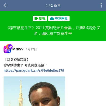
1
/
2
条
影视
夸克网盘
《穆罕默德生平》2011 英剧纪录片全集，豆瓣8.4高分 又
名：BBC 穆罕默德生平
MNWV
1月17日
【网盘资源获取】
穆罕默德生平 夸克网盘链接：
https://pan.quark.cn/s/f4e0de8ec579