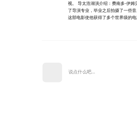
视。 导太浩湖演介绍：费南多-伊姆
了导演专业，毕业之后拍摄了一些音乐录影
这部电影使他获得了多个世界级的电影
说点什么吧...