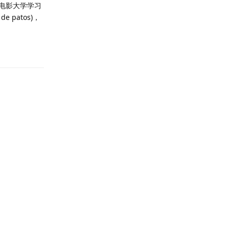
奥电影大学学习
patos)，
回复