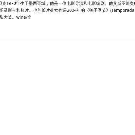
贝克1970年生于墨西哥城，他是一位电影导演和电影编剧。他艾斯图迪
带和短片。他的长片处女作是2004年的《鸭子季节》(Temporada de 
大奖。wine/文