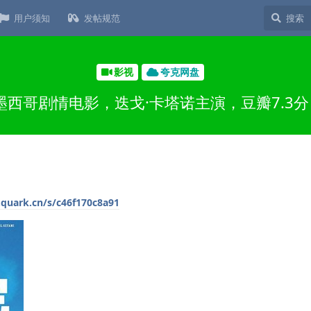
用户须知
发帖规范
影视
夸克网盘
 墨西哥剧情电影，迭戈·卡塔诺主演，豆瓣7.3
.quark.cn/s/c46f170c8a91