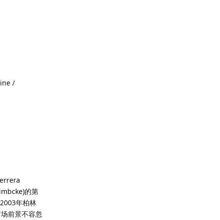
ne /
rrera
Eimbcke)的第
003年柏林
市场前景不容忽