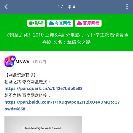
1
/
1
条
影视
夸克网盘
百度网盘
《朝圣之路》2010 豆瓣8.4高分电影，马丁·辛主演温情冒险
喜剧 又名：拿破仑之路
MNWV
1月17日
【网盘资源获取】
朝圣之路 夸克网盘链接：
https://pan.quark.cn/s/b42e7bdb0a88
朝圣之路 百度网盘链接：
https://pan.baidu.com/s/1XDqWpon2rT2iXUeVDMQtcQ?
pwd=6868