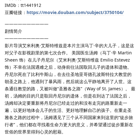
IMDb：tt1441912
豆瓣链接：
https://movie.douban.com/subject/3750104/
——————————
剧情简介
——————————
影片导演艾米利奥·艾斯特维兹是本片主演马丁·辛的大儿子，这是这
对父子在影视剧里的第七次合作。 美国医生汤姆（马丁·辛 Martin
Sheen 饰）在儿子丹尼尔（艾米利奥·艾斯特维兹 Emilio Estevez
饰）不幸在法国遇难之后，动身前往法国取回儿子的遗体和遗物。
丹尼尔死在了比利牛斯山，在去往圣地亚哥德孔波斯特拉大教堂的
朝圣之路上，他遇到了暴风雨，然后就这么平静地离开了人世。这
条通往教堂的路，又被叫做“圣雅各之路”（Way of St. James）。 最
初，汤姆的目的只是取回丹尼尔的遗体，但是在到达了法国之后，
汤姆却决定要重新将丹尼尔已经走过的和没有走完的路重新走一
遍，以更好地体会儿子的生活、更好地理解自己的孩子。在重走圣
雅各之路的过程中，汤姆遇见了三个从不同国家来到这里的“徒步旅
行者”，他们都在寻找着生命力更大的意义，并希望通过徒步重新在
世俗的世界里得到心灵的慰藉。