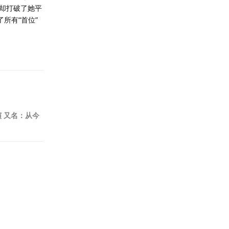
却打破了她平
所有“首位”
回复
演 又名：从今