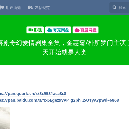
用户须知
发帖规范
影视
夸克网盘
百度网盘
剧喜剧奇幻爱情剧集全集，金惠奫/朴所罗门主演
天开始就是人类
ps://pan.quark.cn/s/8c9581aca8c8
ps://pan.baidu.com/s/1x6Egez9vVP_g2ph_I5U1yA?pwd=6868