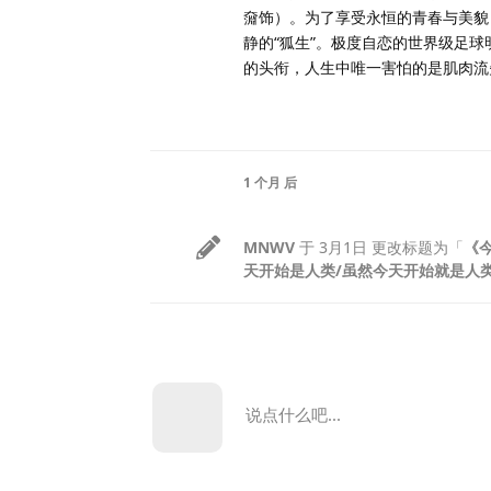
奫饰）。为了享受永恒的青春与美貌
静的“狐生”。极度自恋的世界级足
的头衔，人生中唯一害怕的是肌肉流
1 个月
后
MNWV
于
3月1日
更改标题为「
《
天开始是人类/虽然今天开始就是人
说点什么吧...