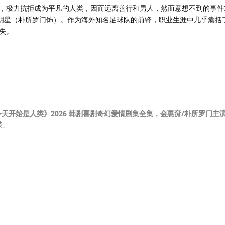
，极力抗拒成为平凡的人类，因而远离善行和男人，然而意想不到的事件
球明星（朴所罗门饰）。作为海外知名足球队的前锋，职业生涯中几乎囊括了
失。
今天开始是人类》2026 韩剧喜剧奇幻爱情剧集全集，金惠奫/朴所罗门主
类
」