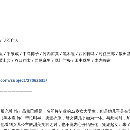
 / 明石广人
/ 平泉成 / 中岛博子 / 竹内凉真 / 黑木瞳 / 西冈德马 / 时任三郎 / 饭田基
横山步 / 谷口翔太 / 西尾麻里 / 夙川与务 / 田中珠里 / 木内舞留
.com/subject/27062635/
————————
高畑充希 饰）虽然已经是一名即将毕业的22岁女大学生，但是她几乎是在
（黑木瞳 饰）帮忙叫早、挑选衣服，母女俩几乎融为一体。与此同时，
当他看到女儿公主般甜美笑容之时，也不觉内心开始融化，宠溺起女儿来