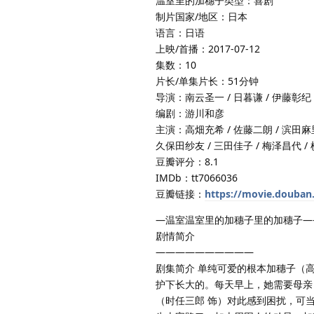
温室里的加穗子类型：喜剧
制片国家/地区：日本
语言：日语
上映/首播：2017-07-12
集数：10
片长/单集片长：51分钟
导演：南云圣一 / 日暮谦 / 伊藤彰纪
编剧：游川和彦
主演：高畑充希 / 佐藤二朗 / 滨田麻里 
久保田纱友 / 三田佳子 / 梅泽昌代 / 
豆瓣评分：8.1
IMDb：tt7066036
豆瓣链接：
https://movie.douban
—温室温室里的加穗子里的加穗子—
剧情简介
——————————
剧集简介 单纯可爱的根本加穗子（
护下长大的。每天早上，她需要母亲
（时任三郎 饰）对此感到困扰，可