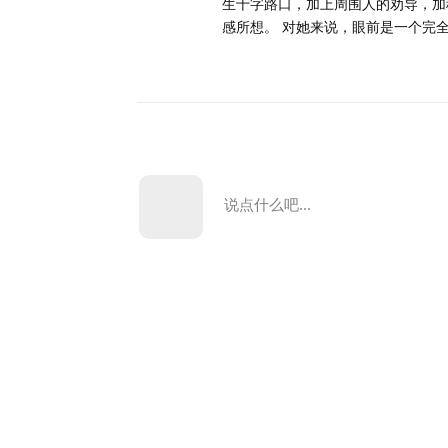
生十字路口，加上周围人的劝导，加
感所想。 对她来说，眼前是一个完
说点什么吧...