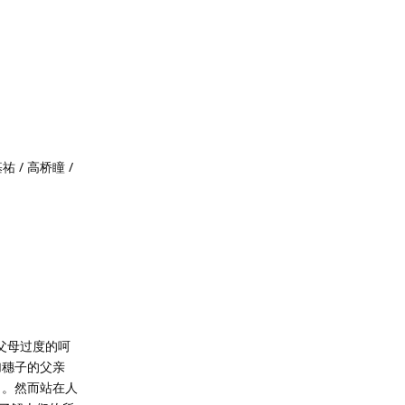
祐 / 高桥瞳 /
父母过度的呵
加穗子的父亲
了。然而站在人