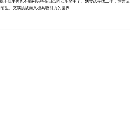
穗子似乎再也不能闷头待在自己的安乐窝中了。她尝试寻找工作，也尝试
全陌生、充满挑战而又极具吸引力的世界……