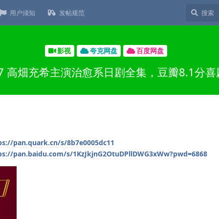
用户须知
发帖规范
影视
夸克网盘
百度网盘
7 高畑充希主演治愈系日剧全集，豆瓣8.1分
ps://pan.quark.cn/s/8b7e0005dc11
ps://pan.baidu.com/s/1KzJkjnG2OtuDPllDWG3xWw?pwd=6868