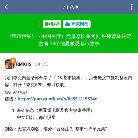
1
/
1
条
影视
夸克网盘
《都市惧集》（中国台湾）无鬼恐怖单元剧 许玮甯林柏宏
主演 34个细思极恐都市故事
RMXHS
1月17日
我用夸克网盘给你分享了「DS.都市惧集」，点击链接或复制整段内
容，打开「夸克APP」即可获取。
/
:/
834b3A57sb
链接：
https://pan.quark.cn/s/8a551215574c
基础信息（据豆瓣电影及官方披露整理）
中文剧名：都市惧集
别名：无官方别名，部分平台标注为“都市恐怖单元集”