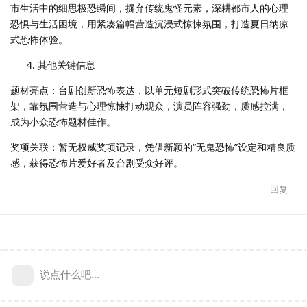
市生活中的细思极恐瞬间，摒弃传统鬼怪元素，深耕都市人的心理
恐惧与生活困境，用紧凑篇幅营造沉浸式惊悚氛围，打造夏日纳凉
式恐怖体验。
其他关键信息
题材亮点：台剧创新恐怖表达，以单元短剧形式突破传统恐怖片框
架，靠氛围营造与心理惊悚打动观众，演员阵容强劲，质感拉满，
成为小众恐怖题材佳作。
奖项关联：暂无权威奖项记录，凭借新颖的“无鬼恐怖”设定和精良质
感，获得恐怖片爱好者及台剧受众好评。
回复
说点什么吧...