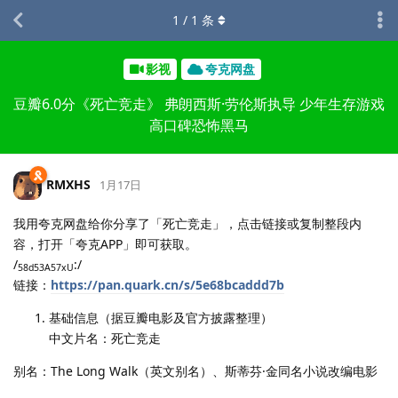
1
/
1
条
影视
夸克网盘
豆瓣6.0分《死亡竞走》 弗朗西斯·劳伦斯执导 少年生存游戏
高口碑恐怖黑马
RMXHS
1月17日
我用夸克网盘给你分享了「死亡竞走」，点击链接或复制整段内
容，打开「夸克APP」即可获取。
/
:/
58d53A57xU
链接：
https://pan.quark.cn/s/5e68bcaddd7b
基础信息（据豆瓣电影及官方披露整理）
中文片名：死亡竞走
别名：The Long Walk（英文别名）、斯蒂芬·金同名小说改编电影