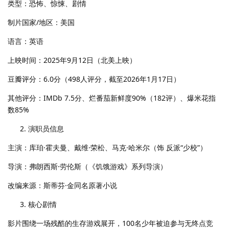
类型：恐怖、惊悚、剧情
制片国家/地区：美国
语言：英语
上映时间：2025年9月12日（北美上映）
豆瓣评分：6.0分（498人评分，截至2026年1月17日）
其他评分：IMDb 7.5分、烂番茄新鲜度90%（182评）、爆米花指
数85%
演职员信息
主演：库珀·霍夫曼、戴维·荣松、马克·哈米尔（饰 反派“少校”）
导演：弗朗西斯·劳伦斯（《饥饿游戏》系列导演）
改编来源：斯蒂芬·金同名原著小说
核心剧情
影片围绕一场残酷的生存游戏展开，100名少年被迫参与无终点竞