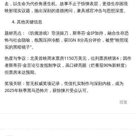
走，以生命为代价角逐生机。故事不止于惊悚表层，更借生存困境
映射现实议题，抛出深刻的道德拷问，兼具感官冲击与思想深度。
其他关键信息
题材亮点：《饥饿游戏》导演操刀，斯蒂芬·金IP加持，融合生存恐
怖与社会隐喻，氛围压抑冷酷，获IGN 8分高分评价，被赞“映照现
实的黑暗镜子”。
热度与争议：北美首映周末票房1150万美元，位列票房榜第4；因作
者斯蒂芬·金言论引发抵制争议，虽口碑亮眼（烂番茄90%新鲜度）
但票房未达预期。
奖项关联：暂无权威奖项记录，凭借扎实制作与深刻内核，成为
2025年秋季黑马恐怖片，获惊悚片受众认可。
回复