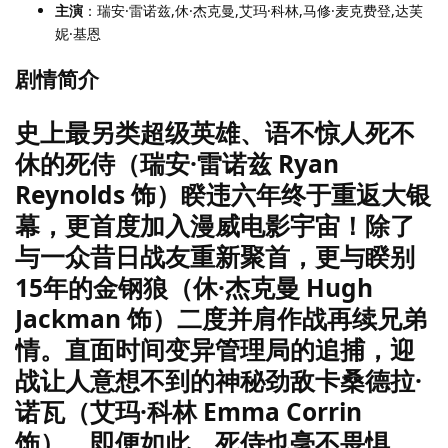
主演
：瑞安·雷诺兹,休·杰克曼,艾玛·科林,马修·麦克费登,达芙
妮·基恩
剧情简介
史上最另类超级英雄、语不惊人死不
休的死侍（瑞安·雷诺兹 Ryan
Reynolds 饰）睽违六年终于重返大银
幕，更首度加入漫威电影宇宙！除了
与一众昔日战友重新聚首，更与睽别
15年的金钢狼（休·杰克曼 Hugh
Jackman 饰）二度并肩作战再续兄弟
情。直面时间变异管理局的追捕，迎
战让人意想不到的神秘劲敌卡桑德拉·
诺瓦（艾玛·科林 Emma Corrin
饰）。即便如此，死侍也毫不畏惧，