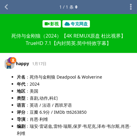
1
/
1
条
影视
夸克网盘
死侍与金刚狼（2024）【4K REMUX原盘 杜比视界】
TrueHD 7.1【内封简英.简中特效字幕】
happy
1月17日
片名
：死侍与金刚狼 Deadpool & Wolverine
年代
：2024
地区
：美国
类型
：喜剧,动作,科幻
语言
：英语 / 法语 / 西班牙语
评分
：豆瓣 6.9分 / IMDb tt6263850
导演
：肖恩·利维
编剧
：瑞安·雷诺兹,雷特·瑞斯,保罗·韦尼克,泽布·韦尔斯,肖恩·
利维