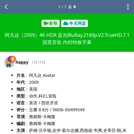
1
/
1
条
影视
夸克网盘
阿凡达（2009）4K HDR 蓝光BluRay.2160p.V2.TrueHD.7.1
国英音轨 内封特效字幕
happy
1月17日
片名
：阿凡达 Avatar
年代
：2009
地区
：美国
类型
：动作,科幻,冒险
语言
：英语 / 西班牙语
评分
：豆瓣 8.8分 / IMDb tt0499549
导演
：詹姆斯·卡梅隆
编剧
：詹姆斯·卡梅隆
主演
：萨姆·沃辛顿,佐伊·索尔达娜,西格妮·韦弗,史蒂芬·朗,米