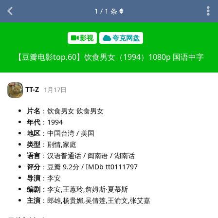
1
/
1
条
影视
夸克网盘
【豆瓣电影top.60】饮食男女（1994）1080p 国语中字
TT-Z
1月17日
片名
：饮食男女 飲食男女
年代
：1994
地区
：中国台湾 / 美国
类型
：剧情,家庭
语言
：汉语普通话 / 闽南语 / 湖南话
评分
：豆瓣 9.2分 / IMDb tt0111797
导演
：李安
编剧
：李安,王蕙玲,詹姆斯·夏慕斯
主演
：郎雄,杨贵媚,吴倩莲,王渝文,张艾嘉