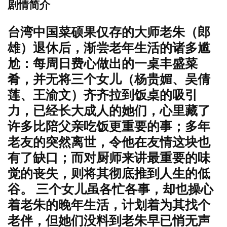
剧情简介
台湾中国菜硕果仅存的大师老朱（郎
雄）退休后，渐尝老年生活的诸多尴
尬：每周日费心做出的一桌丰盛菜
肴，并无将三个女儿（杨贵媚、吴倩
莲、王渝文）齐齐拉到饭桌的吸引
力，已经长大成人的她们，心里藏了
许多比陪父亲吃饭更重要的事；多年
老友的突然离世，令他在友情这块也
有了缺口；而对厨师来讲最重要的味
觉的丧失，则将其彻底推到人生的低
谷。 三个女儿虽各忙各事，却也操心
着老朱的晚年生活，计划着为其找个
老伴，但她们没料到老朱早已悄无声