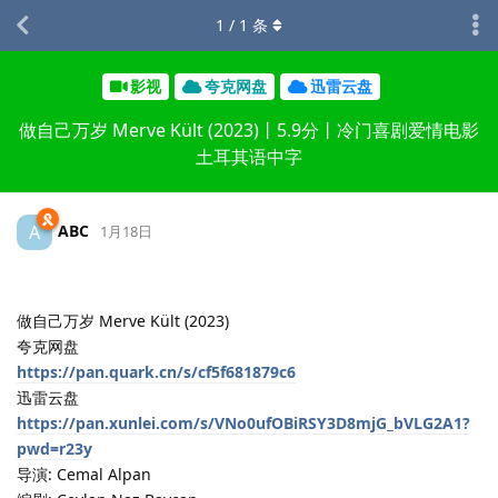
1
/
1
条
影视
夸克网盘
迅雷云盘
做自己万岁 Merve Kült (2023)丨5.9分丨冷门喜剧爱情电影
土耳其语中字
ABC
A
1月18日
做自己万岁 Merve Kült (2023)
夸克网盘
https://pan.quark.cn/s/cf5f681879c6
迅雷云盘
https://pan.xunlei.com/s/VNo0ufOBiRSY3D8mjG_bVLG2A1?
pwd=r23y
导演: Cemal Alpan