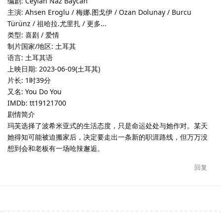
编剧: Ceylan Naz Baycan
主演: Ahsen Eroglu / 梅娜.图戈伊 / Ozan Dolunay / Burcu
Türünz / 祖哈拉.尤里扎 / 更多...
类型: 喜剧 / 爱情
制片国家/地区: 土耳其
语言: 土耳其语
上映日期: 2023-06-09(土耳其)
片长: 1时39分
又名: You Do You
IMDb: tt19121700
剧情简介
玛芙选择了波希米亚式的生活态度，只是命运处处与她作对。某天
她得知可能被迫搬家后，决定要走出一条新的职涯路线，但万万没
想到会和老板有一场呛辣邂逅。
回复