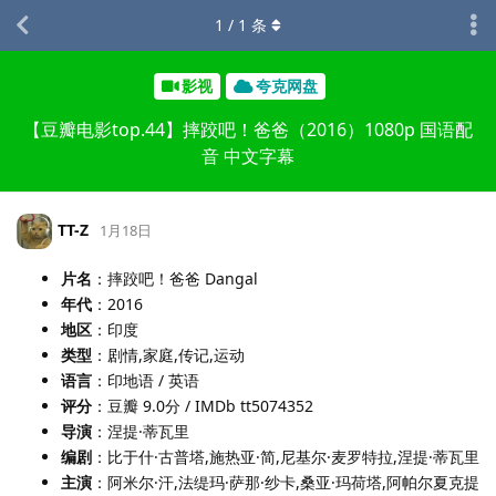
1
/
1
条
影视
夸克网盘
【豆瓣电影top.44】摔跤吧！爸爸（2016）1080p 国语配
音 中文字幕
TT-Z
1月18日
片名
：摔跤吧！爸爸 Dangal
年代
：2016
地区
：印度
类型
：剧情,家庭,传记,运动
语言
：印地语 / 英语
评分
：豆瓣 9.0分 / IMDb tt5074352
导演
：涅提·蒂瓦里
编剧
：比于什·古普塔,施热亚·简,尼基尔·麦罗特拉,涅提·蒂瓦里
主演
：阿米尔·汗,法缇玛·萨那·纱卡,桑亚·玛荷塔,阿帕尔夏克提