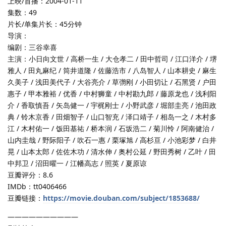
上映/首播：2004-01-11
集数：49
片长/单集片长：45分钟
导演：
编剧：三谷幸喜
主演：小日向文世 / 高桥一生 / 大仓孝二 / 田中哲司 / 江口洋介 / 堺
雅人 / 田丸麻纪 / 筒井道隆 / 佐藤浩市 / 八岛智人 / 山本耕史 / 麻生
久美子 / 浅田美代子 / 大谷亮介 / 草彅刚 / 小田切让 / 石黑贤 / 户田
惠子 / 甲本雅裕 / 优香 / 中村狮童 / 中村勘九郎 / 藤原龙也 / 浅利阳
介 / 香取慎吾 / 矢岛健一 / 宇梶刚士 / 小野武彦 / 堀部圭亮 / 池田政
典 / 铃木京香 / 田畑智子 / 山口智充 / 泽口靖子 / 相岛一之 / 木村多
江 / 木村佑一 / 饭田基祐 / 桥本润 / 石坂浩二 / 菊川怜 / 阿南健治 /
山内圭哉 / 野际阳子 / 吹石一惠 / 栗塚旭 / 高杉亘 / 小池彩梦 / 白井
晃 / 山本太郎 / 佐佐木功 / 清水伸 / 奥村公延 / 野田秀树 / 乙叶 / 田
中邦卫 / 沼田曜一 / 江幡高志 / 照英 / 夏原谅
豆瓣评分：8.6
IMDb：tt0406466
豆瓣链接：
https://movie.douban.com/subject/1853688/
——————————