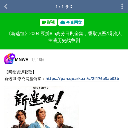
1
/
1
条
影视
夸克网盘
《新选组》2004 豆瓣8.6高分日剧全集，香取慎吾/堺雅人
主演历史战争剧
MNWV
1月18日
【网盘资源获取】
新选组 夸克网盘链接：
https://pan.quark.cn/s/2f176a3ab08b