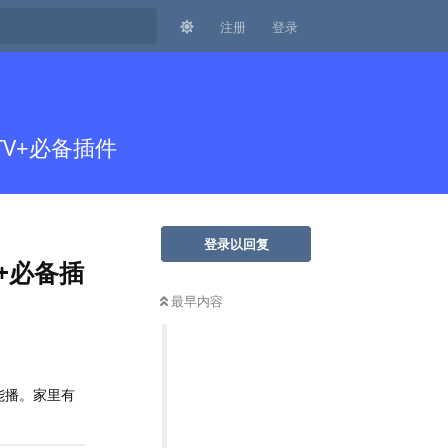
注册
登录
 TV+必备插件
登录以回复
V+必备插
最早内容
能播。家里有