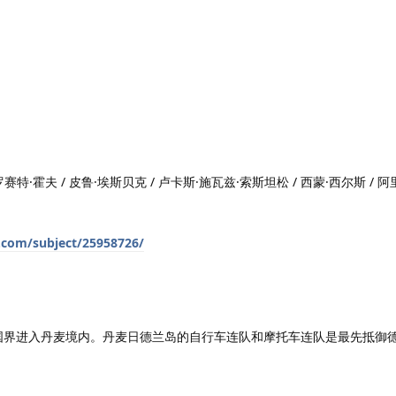
特·霍夫 / 皮鲁·埃斯贝克 / 卢卡斯·施瓦兹·索斯坦松 / 西蒙·西尔斯 / 
.com/subject/25958726/
穿过国界进入丹麦境内。丹麦日德兰岛的自行车连队和摩托车连队是最先抵御