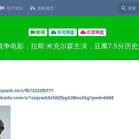
用户须知
发帖规范
影视
夸克网盘
百度网盘
麦战争电影，拉斯·米克尔森主演，豆瓣7.5分历
.quark.cn/s/fb73222f6777
n.baidu.com/s/1zzqcwAXz5KZfpgG2BnuZGg?pwd=6868