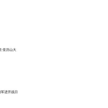
阿里·亚历山大
德军进开战日
回复