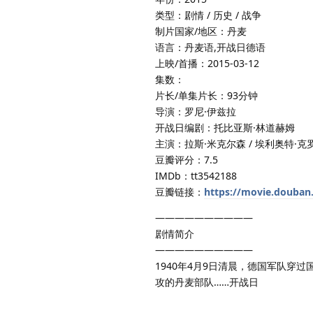
类型：剧情 / 历史 / 战争
制片国家/地区：丹麦
语言：丹麦语,开战日德语
上映/首播：2015-03-12
集数：
片长/单集片长：93分钟
导演：罗尼·伊兹拉
开战日编剧：托比亚斯·林道赫姆
主演：拉斯·米克尔森 / 埃利奥特·克罗赛
豆瓣评分：7.5
IMDb：tt3542188
豆瓣链接：
https://movie.douban
——————————
剧情简介
——————————
1940年4月9日清晨，德国军队
攻的丹麦部队……开战日