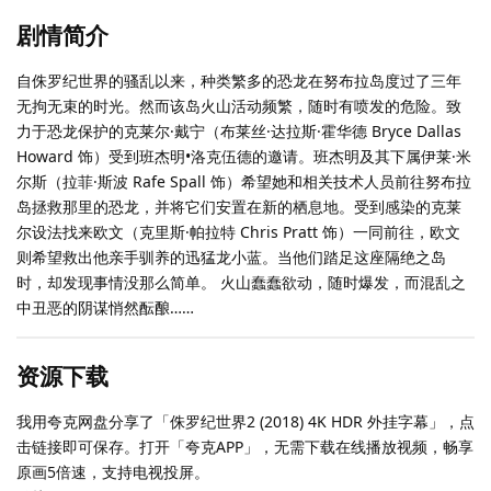
剧情简介
自侏罗纪世界的骚乱以来，种类繁多的恐龙在努布拉岛度过了三年
无拘无束的时光。然而该岛火山活动频繁，随时有喷发的危险。致
力于恐龙保护的克莱尔·戴宁（布莱丝·达拉斯·霍华德 Bryce Dallas
Howard 饰）受到班杰明•洛克伍德的邀请。班杰明及其下属伊莱·米
尔斯（拉菲·斯波 Rafe Spall 饰）希望她和相关技术人员前往努布拉
岛拯救那里的恐龙，并将它们安置在新的栖息地。受到感染的克莱
尔设法找来欧文（克里斯·帕拉特 Chris Pratt 饰）一同前往，欧文
则希望救出他亲手驯养的迅猛龙小蓝。当他们踏足这座隔绝之岛
时，却发现事情没那么简单。 火山蠢蠢欲动，随时爆发，而混乱之
中丑恶的阴谋悄然酝酿……
资源下载
我用夸克网盘分享了「侏罗纪世界2 (2018) 4K HDR 外挂字幕」，点
击链接即可保存。打开「夸克APP」，无需下载在线播放视频，畅享
原画5倍速，支持电视投屏。