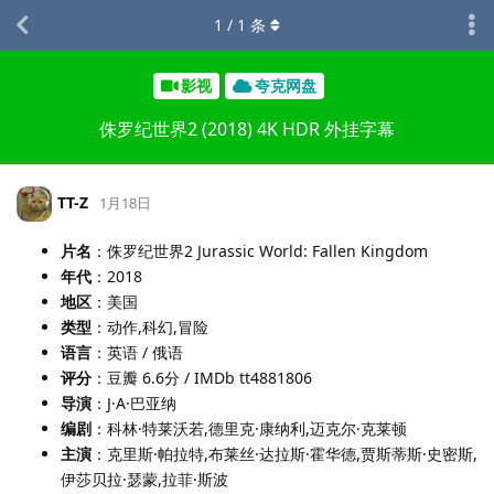
1
/
1
条
影视
夸克网盘
侏罗纪世界2 (2018) 4K HDR 外挂字幕
TT-Z
1月18日
片名
：侏罗纪世界2 Jurassic World: Fallen Kingdom
年代
：2018
地区
：美国
类型
：动作,科幻,冒险
语言
：英语 / 俄语
评分
：豆瓣 6.6分 / IMDb tt4881806
导演
：J·A·巴亚纳
编剧
：科林·特莱沃若,德里克·康纳利,迈克尔·克莱顿
主演
：克里斯·帕拉特,布莱丝·达拉斯·霍华德,贾斯蒂斯·史密斯,
伊莎贝拉·瑟蒙,拉菲·斯波