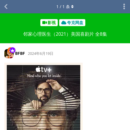
1
/
1
条
影视
夸克网盘
邻家心理医生（2021）美国喜剧片 全8集
BFBF
2024年6月19日