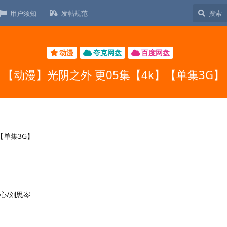
用户须知
发帖规范
动漫
夸克网盘
百度网盘
【动漫】光阴之外 更05集【4k】【单集3G】
心/刘思岑