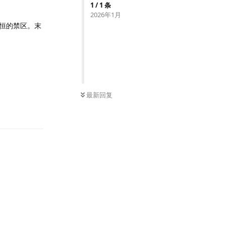
1
/
1
条
2026年1月
恒的禁区。末
最新回复
回复