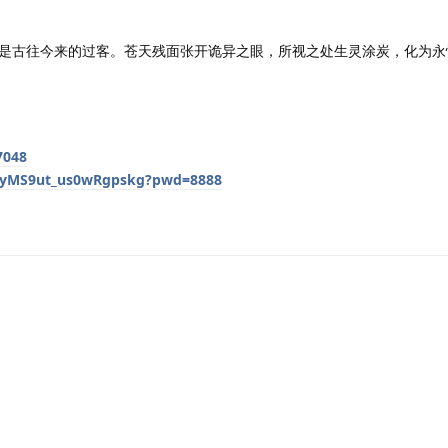
是古往今来的过客。苍天残面张开诡异之眼，所视之处生灵涂炭，化为永
7048
2QyMS9ut_us0wRgpskg?pwd=8888