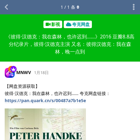
1
/
1
条
影视
夸克网盘
《彼得·汉德克：我在森林，也许迟到……》2016 豆瓣8.8高
分纪录片，彼得·汉德克主演 又名：彼得汉德克：我在森
林，晚一点到
MNWV
1月18日
【网盘资源获取】
彼得·汉德克：我在森林，也许迟到…… 夸克网盘链接：
https://pan.quark.cn/s/00487a7b1e5e