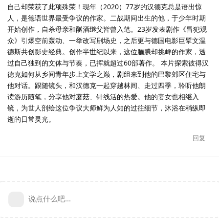
自己却荣获了此项殊荣！现年（2020）77岁的汉德克总是语出惊
人，是德语世界最受争议的作家。二战期间出生的他，于少年时期
开始创作，自杀母亲和酗酒继父皆曾入笔。23岁发表剧作《冒犯观
众》引爆空前轰动、一举改写剧场史，之后更与德国电影巨擘文温
德斯共创影史经典。创作半世纪以来，这位腼腆却挑衅的作家，透
过自己独到的文体与节奏，已挥就超过60部著作。 本片探索彼得汉
德克如何从乡间青年步上文学之巅，剧组来到他的巴黎郊区住宅与
他对话。跟随镜头，和汉德克一起穿越林间、走过四季，聆听他朗
读游历随笔，分享他对蘑菇、针线活的热爱。他的妻女也相继入
镜，为世人剖绘这位争议大师鲜为人知的过往细节，沐浴在稍纵即
逝的日常灵光。
回复
说点什么吧...