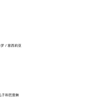
特罗 / 塞西莉亚
儿子和芭蕾舞
回复