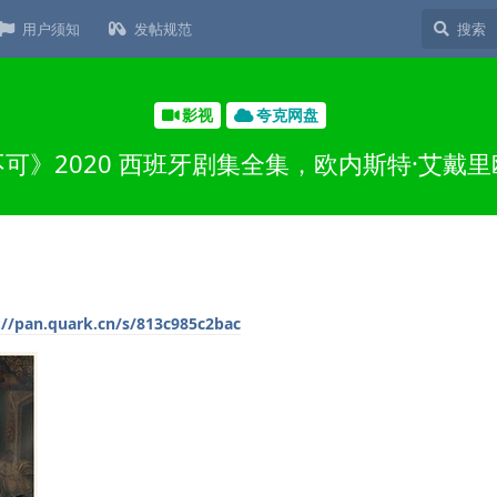
用户须知
发帖规范
影视
夸克网盘
可》2020 西班牙剧集全集，欧内斯特·艾戴
://pan.quark.cn/s/813c985c2bac