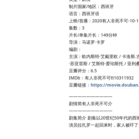
制片国家/地区：西班牙
语言：西班牙语
上映/首播：2020有人非死不可-10-1
集数：3
片长/单集片长：149分钟
导演：马诺罗·卡罗
编剧：
主演：欧内斯特·艾戴里欧 / 卡洛斯.古尔
·苏亚雷斯 / 艾斯特·爱珀斯托 / 亚
豆瓣评分：6.5
IMDb：有人非死不可tt10311932
豆瓣链接：
https://movie.douban
——————————
剧情简有人非死不可介
——————————
剧集简介 剧集以20世纪50年代
演员拉扎罗一起回来时，家人被吓了