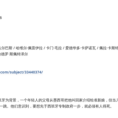
6
巴斯 / 哈维尔·佩雷伊拉 / 卡门·毛拉 / 爱德华多·卡萨诺瓦 / 佩拉·卡斯
利桑德罗·斯佩特泽尔
.com/subject/33440374/
的西班牙为背景，一个年轻人的父母从墨西哥把他叫回家介绍给准新娘，但当
一跳。他们意识到，要想先于西班牙专制政府一步，就必须有人得死。