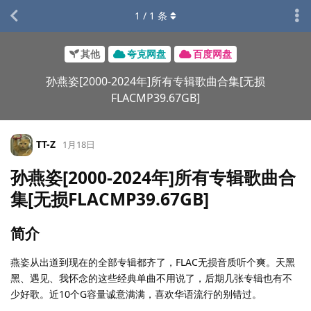
1
/
1
条
其他
夸克网盘
百度网盘
孙燕姿[2000-2024年]所有专辑歌曲合集[无损
FLACMP39.67GB]
TT-Z
1月18日
孙燕姿[2000-2024年]所有专辑歌曲合
集[无损FLACMP39.67GB]
简介
燕姿从出道到现在的全部专辑都齐了，FLAC无损音质听个爽。天黑
黑、遇见、我怀念的这些经典单曲不用说了，后期几张专辑也有不
少好歌。近10个G容量诚意满满，喜欢华语流行的别错过。